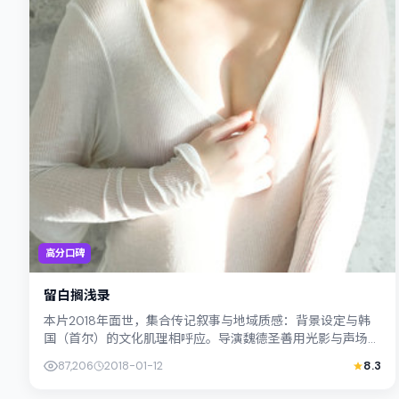
高分口碑
留白搁浅录
本片2018年面世，集合传记叙事与地域质感：背景设定与韩
国（首尔）的文化肌理相呼应。导演魏德圣善用光影与声场塑
造孤独感，河正宇饰演角色的抉择牵动...
87,206
2018-01-12
8.3