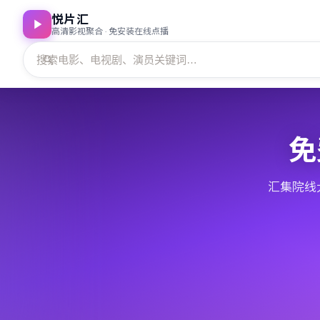
悦片汇
高清影视聚合 · 免安装在线点播
免
汇集院线