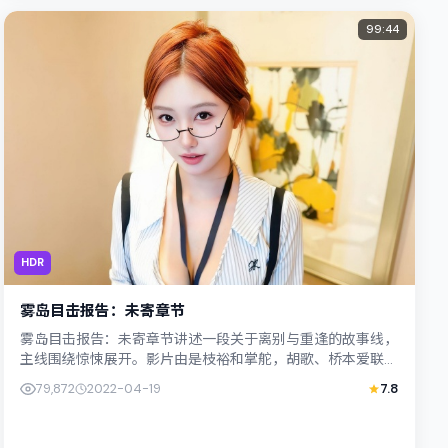
99:44
HDR
雾岛目击报告：未寄章节
雾岛目击报告：未寄章节讲述一段关于离别与重逢的故事线，
主线围绕惊悚展开。影片由是枝裕和掌舵，胡歌、桥本爱联合
出演；外景与中国台湾的城市纹理紧密结...
79,872
2022-04-19
7.8