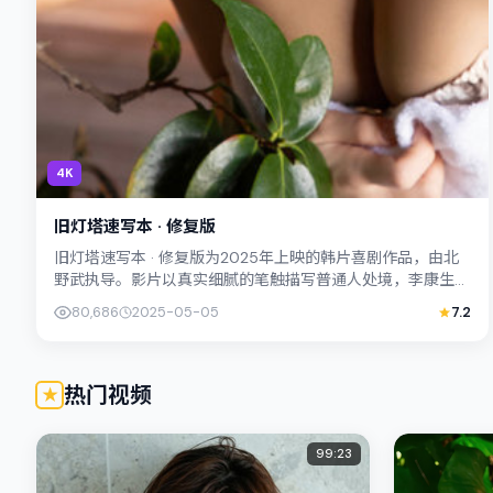
4K
旧灯塔速写本 · 修复版
旧灯塔速写本 · 修复版为2025年上映的韩片喜剧作品，由北
野武执导。影片以真实细腻的笔触描写普通人处境，李康生与
松坂桃李的对手戏张力十足，情节...
80,686
2025-05-05
7.2
热门视频
99:23