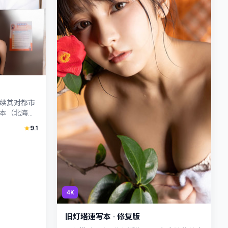
续其对都市
本（北海
幻。主演古
9.1
...
4K
旧灯塔速写本 · 修复版