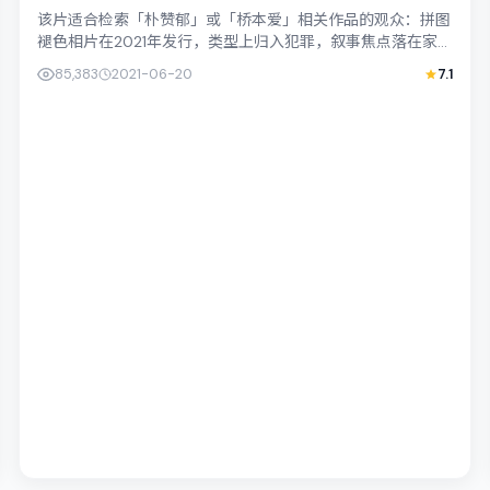
该片适合检索「朴赞郁」或「桥本爱」相关作品的观众：拼图
褪色相片在2021年发行，类型上归入犯罪，叙事焦点落在家
庭与社会的交错地带；配角层次丰富，...
85,383
2021-06-20
7.1