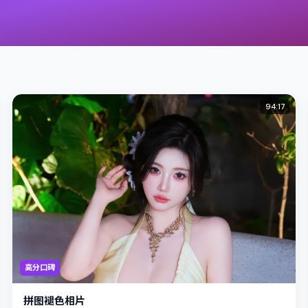
94:17
高分口碑
拼图褪色相片