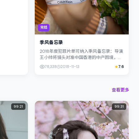
完结
季风备忘录
2018年度犯罪片单可纳入季风备忘录：导演
王小帅将镜头对准中国香港的中产困境，杨
紫琼与裴斗娜演绎兄妹般羁绊，文本层面兼
78,338
2018-11-13
7.6
顾悬疑线索与情感救赎，搜索...
查看更多
99:21
99:31