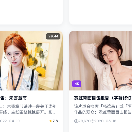
99:44
4K
报告：未寄章节
霓虹背面目击报告（字幕修订
告：未寄章节讲述一段关于离别
该片适合检索「杨德昌」或「阿
事线，主线围绕惊悚展开。影片
作品的观众：霓虹背面目击报告
掌舵，胡歌、桥本爱联合出演；
订）在2020年发行，类型上归
2022-04-19
7.8
79,670
2020-05-16
湾的城市纹理紧密结...
事焦点落在家庭与社会的交错地带.