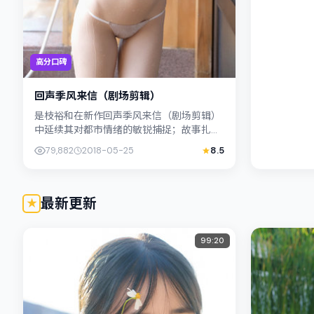
高分口碑
回声季风来信（剧场剪辑）
是枝裕和在新作回声季风来信（剧场剪辑）
中延续其对都市情绪的敏锐捕捉；故事扎根
于韩国（釜山）的日常空间，类型定位为爱
79,882
2018-05-25
8.5
情。主演许光汉、胡歌以克制表演...
最新更新
99:20