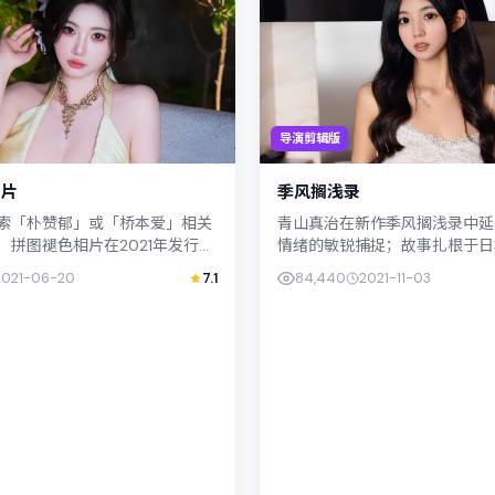
导演剪辑版
相片
季风搁浅录
索「朴赞郁」或「桥本爱」相关
青山真治在新作季风搁浅录中延
：拼图褪色相片在2021年发行，
情绪的敏锐捕捉；故事扎根于日
犯罪，叙事焦点落在家庭与社会
道）的日常空间，类型定位为科
2021-06-20
7.1
84,440
2021-11-03
配角层次丰富，...
天乐、满岛光以克制表演撑起情感内