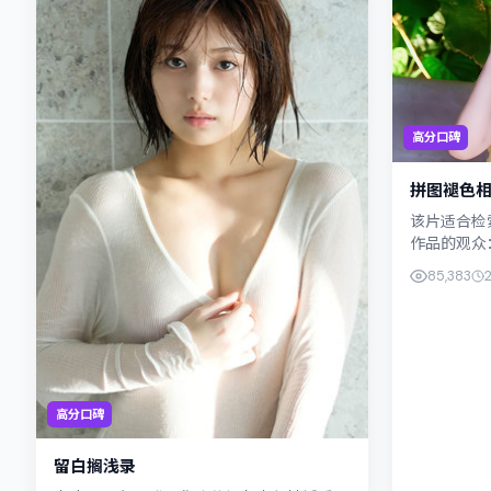
高分口碑
拼图褪色
该片适合检
作品的观众
类型上归入
85,383
的交错地带；
高分口碑
留白搁浅录