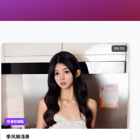
99:50
导演剪辑版
季风搁浅录