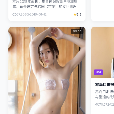
本片2018年面世，集合传记叙事与地域质
感：背景设定与韩国（首尔）的文化肌理相
呼应。导演魏德圣善用光影与声场塑造孤独
87,206
2018-01-12
8.3
感，河正宇饰演角色的抉择牵动...
99:58
HDR
雾岛目击
雾岛目击报
与重逢的故
由是枝裕和
79,872
外景与中国台