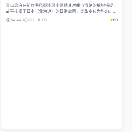
青山真治在新作季风搁浅录中延续其对都市情绪的敏锐捕捉；
故事扎根于日本（北海道）的日常空间，类型定位为科幻。主
演古天乐、满岛光以克制表演撑起情感内...
84,440
2021-11-03
9.1