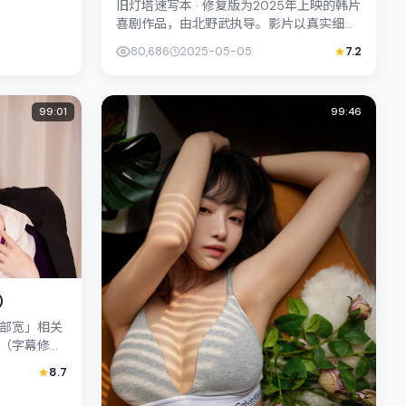
旧灯塔速写本 · 修复版为2025年上映的韩片
喜剧作品，由北野武执导。影片以真实细腻
的笔触描写普通人处境，李康生与松坂桃李
80,686
2025-05-05
7.2
的对手戏张力十足，情节...
99:01
99:46
）
部宽」相关
（字幕修
入惊悚，叙
8.7
..