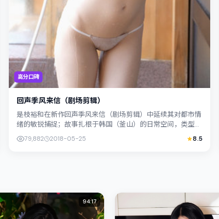
高分口碑
回声季风来信（剧场剪辑）
是枝裕和在新作回声季风来信（剧场剪辑）中延续其对都市情
绪的敏锐捕捉；故事扎根于韩国（釜山）的日常空间，类型定
位为爱情。主演许光汉、胡歌以克制表演...
79,882
2018-05-25
8.5
94:17